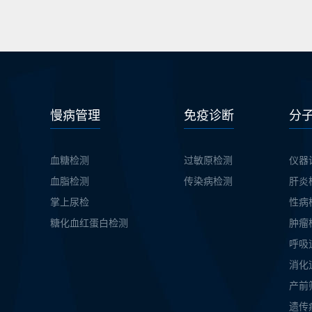
慢病管理
免疫诊断
分
血糖检测
过敏原检测
仪器
血脂检测
传染病检测
肝炎
掌上尿检
性病
糖化血红蛋白检测
肿瘤
呼吸
消化
产前
遗传