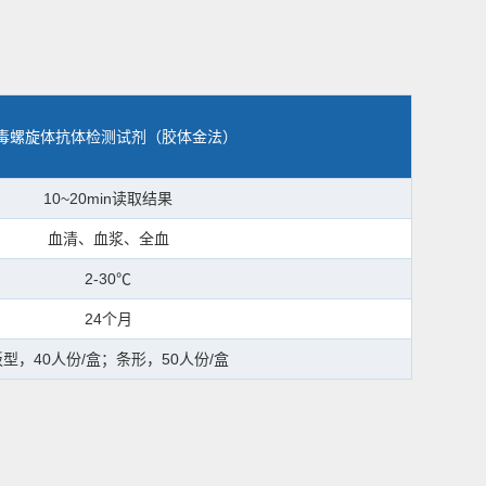
毒螺旋体抗体检测试剂（胶体金法）
10~20min读取结果
血清、血浆、全血
2-30℃
24个月
板型，40人份/盒；条形，50人份/盒